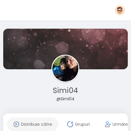
Simi04
@Simi04
Distribuie către
Grupuri
Urmăreșt