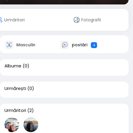
Urmăritori
Fotografii
Masculin
postări
4
Albume
(0)
Urmărești
(0)
Urmăritori
(2)