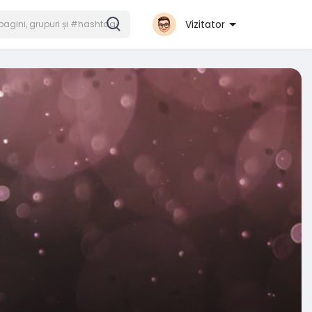
Vizitator