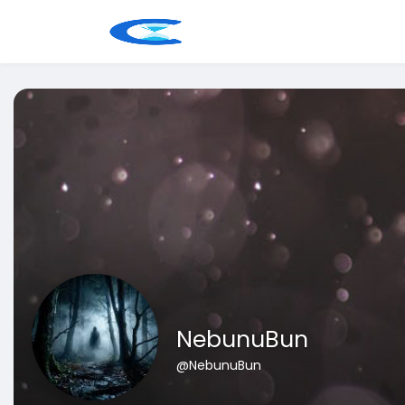
NebunuBun
@NebunuBun