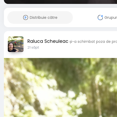
Distribuie către
Grupur
Raluca Scheuleac
și-a schimbat poza de pro
21 săpt