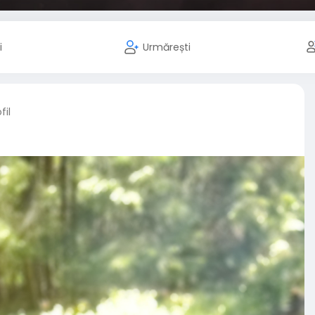
i
Urmărești
fil