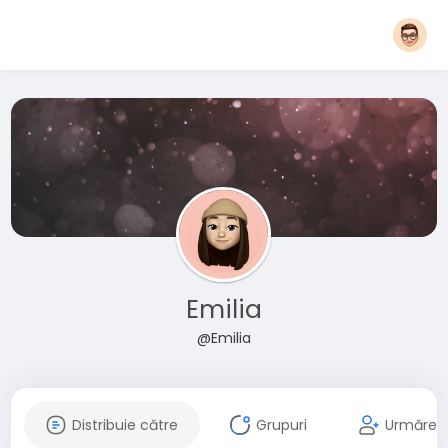
Emilia
@Emilia
Distribuie către
Grupuri
Urmăreșt