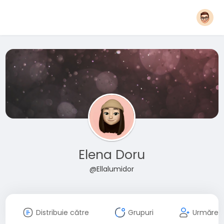
Elena Doru
@Ellalumidor
Distribuie către
Grupuri
Urmăreșt