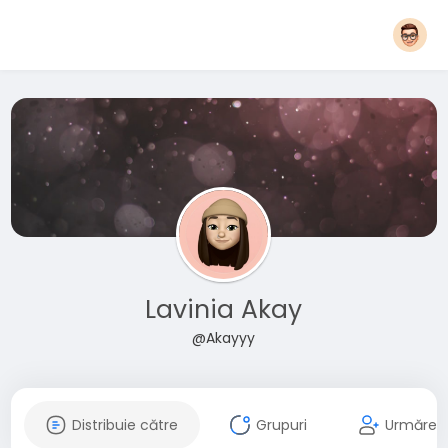
Lavinia Akay
@Akayyy
Distribuie către
Grupuri
Urmăreșt