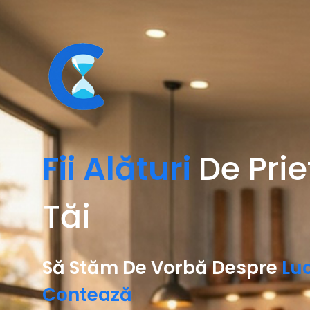
Fii Alături
De Prie
Tăi
Să Stăm De Vorbă Despre
Luc
Contează