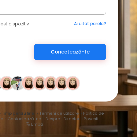
Ai uitat parola?
est dispozitiv
Conectează-te
– Timp pentru tine. •
Termeni de utilizare
•
Politica de
te
•
Contactează-ne
•
Despre
•
Director
•
Povești
Limbă