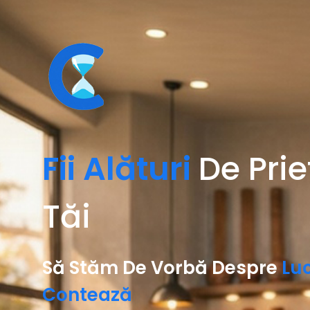
Fii Alături
De Prie
Tăi
Să Stăm De Vorbă Despre
Luc
Contează