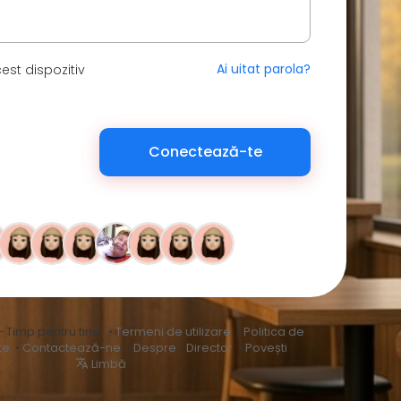
Ai uitat parola?
est dispozitiv
Conectează-te
– Timp pentru tine. •
Termeni de utilizare
•
Politica de
te
•
Contactează-ne
•
Despre
•
Director
•
Povești
Limbă